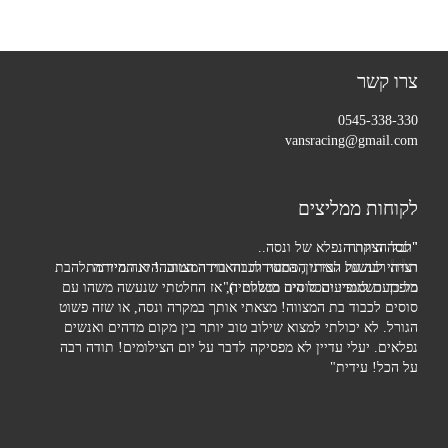
צרו קשר
0545-338-330
vansracing@gmail.com
לקוחות ממליצים
"ונסה היקרה
"לכל הצוות הנפלא של ונסה..
תודה רבה על הארגון, המסירות והאווירה הטובה! דנה הייתה
רציתי לעשות לביתי הפתעה לכבוד בת המצווה. היא תמיד מתלהבת
מופתעת לגמרי והכל היה מושלם :)"
כל כך כשמופיעים סוסים בטלוויזיה, אז החלטתי שנעשה משהו עם
סוסים לכבוד בת המצווה! מצאתי אותך במקרה ונסה, או שזה פשוט
הגורל. לא יכולתי למצוא שילוב טוב יותר בין מקום מדהים ואנשים
נפלאים. יעלי עדיין לא מפסיקה לדבר על יום הצילומים! תודה רבה
על הכל! עידית"