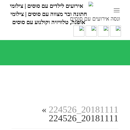
ונסה אירועים עם סוסים
20181111_224526
»
20181111_224526
20181111_224526