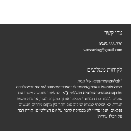
צרו קשר
0545-338-330
vansracing@gmail.com
לקוחות ממליצים
"ונסה היקרה
"לכל הצוות הנפלא של ונסה..
תודה רבה על הארגון, המסירות והאווירה הטובה! דנה הייתה
רציתי לעשות לביתי הפתעה לכבוד בת המצווה. היא תמיד מתלהבת
מופתעת לגמרי והכל היה מושלם :)"
כל כך כשמופיעים סוסים בטלוויזיה, אז החלטתי שנעשה משהו עם
סוסים לכבוד בת המצווה! מצאתי אותך במקרה ונסה, או שזה פשוט
הגורל. לא יכולתי למצוא שילוב טוב יותר בין מקום מדהים ואנשים
נפלאים. יעלי עדיין לא מפסיקה לדבר על יום הצילומים! תודה רבה
על הכל! עידית"